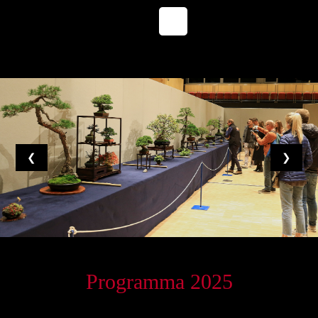
❮
❯
Programma 2025