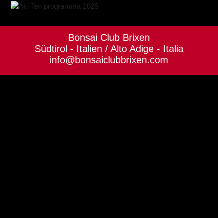
Bonsai Club Brixen
Südtirol - Italien / Alto Adige - Italia
info@bonsaiclubbrixen.com